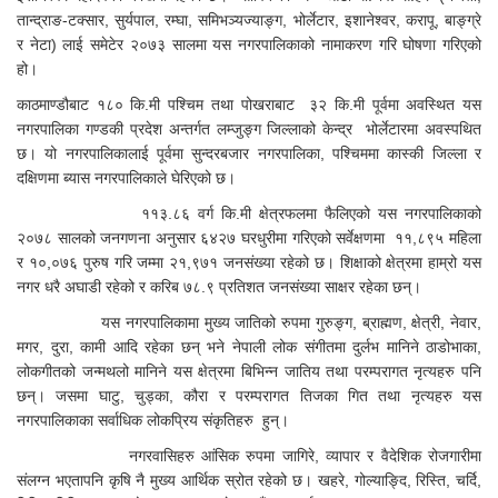
तान्द्राङ-टक्सार, सुर्यपाल, रम्घा, समिभञ्यज्याङ्ग, भोर्लेटार, इशानेश्वर, करापू, बाङ्ग्रे
र नेटा) लाई समेटेर २०७३ सालमा यस नगरपालिकाको नामाकरण गरि घोषणा गरिएको
हो।
काठमाण्डौबाट १८० कि.मी पश्चिम तथा पोखराबाट ३२ कि.मी पूर्वमा अवस्थित यस
नगरपालिका गण्डकी प्रदेश अन्तर्गत लम्जुङ्ग जिल्लाको केन्द्र भोर्लेटारमा अवस्पथित
छ। यो नगरपालिकालाई पूर्वमा सुन्दरबजार नगरपालिका, पश्चिममा कास्की जिल्ला र
दक्षिणमा ब्यास नगरपालिकाले घेरिएको छ।
११३.८६ वर्ग कि.मी क्षेत्रफलमा फैलिएको यस नगरपालिकाको
२०७८ सालको जनगणना अनुसार ६४२७ घरधुरीमा गरिएको सर्वेक्षणमा ११,८९५ महिला
र १०,०७६ पुरुष गरि जम्मा २१,९७१ जनसंख्या रहेको छ। शिक्षाको क्षेत्रमा हाम्रो यस
नगर धरै अघाडी रहेको र करिब ७८.९ प्रतिशत जनसंख्या साक्षर रहेका छन्।
यस नगरपालिकामा मुख्य जातिको रुपमा गुरुङ्ग, ब्राह्मण, क्षेत्री, नेवार,
मगर, दुरा, कामी आदि रहेका छन् भने नेपाली लोक संगीतमा दुर्लभ मानिने ठाडोभाका,
लोकगीतको जन्मथलो मानिने यस क्षेत्रमा बिभिन्न जातिय तथा परम्परागत नृत्यहरु पनि
छन्। जसमा घाटु, चुड्का, कौरा र परम्परागत तिजका गित तथा नृत्यहरु यस
नगरपालिकाका सर्वाधिक लोकप्रिय संकृतिहरु हुन्।
नगरवासिहरु आंसिक रुपमा जागिरे, व्यापार र वैदेशिक रोजगारीमा
संलग्न भएतापनि कृषि नै मुख्य आर्थिक स्रोत रहेको छ। खहरे, गोल्याङ्दि, रिस्ति, चर्दि,