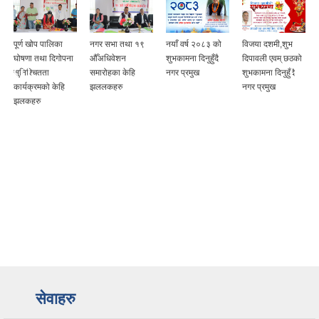
नगर सभा तथा १९
नयाँ वर्ष २०८३ को
विजया दशमी,शुभ
१७ औँ नगरसभाको
औँअधिवेशन
शुभकामना दिनुहुँदै
दिपावली एवम् छठको
वार्षिक नीति तथा
समारोहका केहि
नगर प्रमुख
शुभकामना दिनुहुँदै
कार्यक्रम र बजेट
झललकहरु
नगर प्रमुख
वक्तव्य प्रस्तुत गर्दै
नगर प्रमुख
सेवाहरु