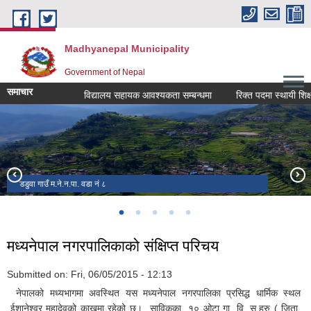
Skip to main content
Madhyanepal Municipality
Government of Nepal
समाचार
विद्यालय सहायक आवश्यकता सम्बन्धमा
रिक्त पदमा स्थायी शिक्षक सरु
डडुवा गाउँ म.ने.न.पा. वडा नं ८
सोतिपसल बजार
ईशानेश्वर महादेवको मन्दिर, करापुटार
नवनिर्मित प्रशासकीय भवन, भोर्लेटार
भोर्लेटार बजारको मनोरम दृश्य, मध्यनेपाल-६
मध्यनेपाल नगरपालिकाको संक्षिप्त परिचय
Submitted on:
Fri, 06/05/2015 - 12:13
नेपालको मध्यभागमा अवस्थित यस मध्यनेपाल नगरपालिका प्रसिद्ध धार्मिक स्थल
ईशानेश्वर महादेवको काखमा रहेको छ। साविकका १० ओटा गा. वि. स.हरु ( जिता,