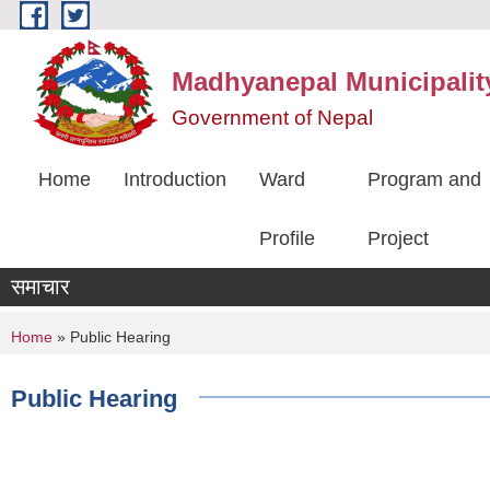
Skip to main content
Madhyanepal Municipalit
Government of Nepal
Home
Introduction
Ward
Program and
Profile
Project
समाचार
You are here
Home
» Public Hearing
Public Hearing