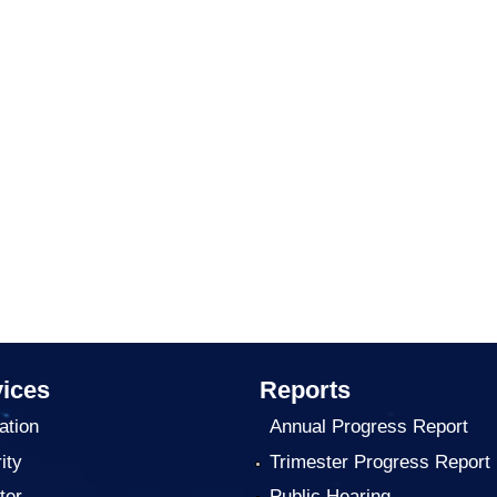
ices
Reports
ation
Annual Progress Report
ity
Trimester Progress Report
ter
Public Hearing