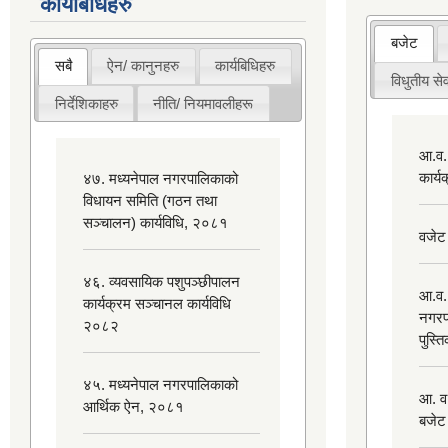
कार्यबिधिहरु
बजेट
सबै
ऐन/ कानुनहरु
कार्यबिधिहरु
विधुतीय सेव
निर्देशिकाहरु
नीति/ नियमावलीहरू
आ.व.
कार्
४७. मध्यनेपाल नगरपालिकाको
विधायन समिति (गठन तथा
सञ्चालन) कार्यविधि, २०८१
वजेट
४६. व्यवसायिक पशुपञ्छीपालन
आ.व.
कार्यक्रम सञ्चानल कार्यविधि
नगरप
२०८२
पुस्त
४५. मध्यनेपाल नगरपालिकाको
आ. व
आर्थिक ऐन, २०८१
बजेट