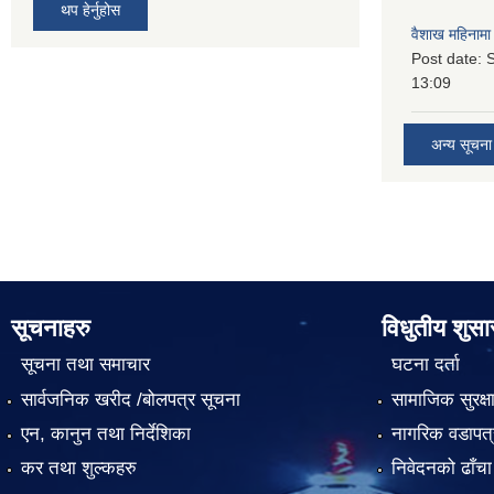
थप हेर्नुहोस
वैशाख महिनामा 
Post date:
S
13:09
अन्य सूचना
सूचनाहरु
विधुतीय शुस
सूचना तथा समाचार
घटना दर्ता
सार्वजनिक खरीद /बोलपत्र सूचना
सामाजिक सुरक्ष
एन, कानुन तथा निर्देशिका
नागरिक वडापत्
कर तथा शुल्कहरु
निवेदनको ढाँचा