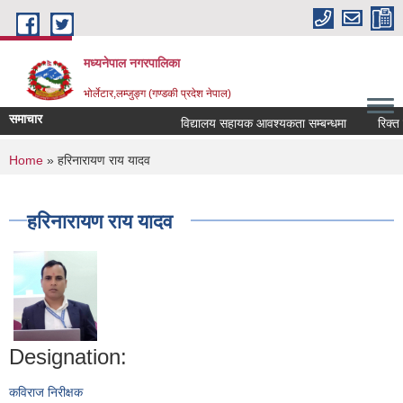
Skip to main content
मध्यनेपाल नगरपालिका
भोर्लेटार,लम्जुङ्ग (गण्डकी प्रदेश नेपाल)
समाचार
विद्यालय सहायक आवश्यकता सम्बन्धमा
रिक्त पदम
You are here
Home
» हरिनारायण राय यादव
हरिनारायण राय यादव
Designation:
कविराज निरीक्षक