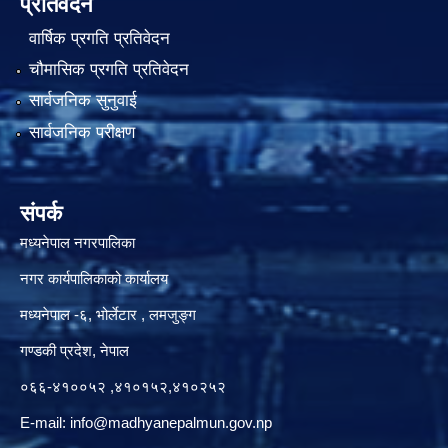
प्रतिवेदन
वार्षिक प्रगति प्रतिवेदन
चौमासिक प्रगति प्रतिवेदन
सार्वजनिक सुनुवाई
सार्वजनिक परीक्षण
संपर्क
मध्यनेपाल नगरपालिका
नगर कार्यपालिकाको कार्यालय
मध्यनेपाल -६, भोर्लेटार , लमजुङ्ग
गण्डकी प्रदेश, नेपाल
०६६-४१००५२ ,४१०१५२,४१०२५२
E-mail:
info@madhyanepalmun.gov.np