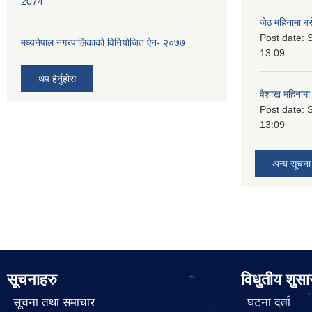
2074
जेठ महिनामा बस
Post date:
S
मध्यनेपाल नगरपालिकाको विनियोजित ऐन- २०७७
13:09
थप हेर्नुहोस
वैशाख महिनामा 
Post date:
S
13:09
अन्य सूचना
सूचनाहरु
विधुतीय शुस
सूचना तथा समाचार
घटना दर्ता