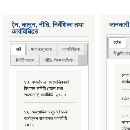
ऐन, कानुन, नीति, निर्देशिका तथा
जानकारी
कार्यबिधिहरु
बजेट
सबै
ऐन/ कानुनहरु
कार्यबिधिहरु
विधुतीय सेव
निर्देशिकाहरु
नीति/ नियमावलीहरू
आ.व.
कार्
४७. मध्यनेपाल नगरपालिकाको
विधायन समिति (गठन तथा
सञ्चालन) कार्यविधि, २०८१
वजेट
४६. व्यवसायिक पशुपञ्छीपालन
आ.व.
कार्यक्रम सञ्चानल कार्यविधि
नगरप
२०८२
पुस्त