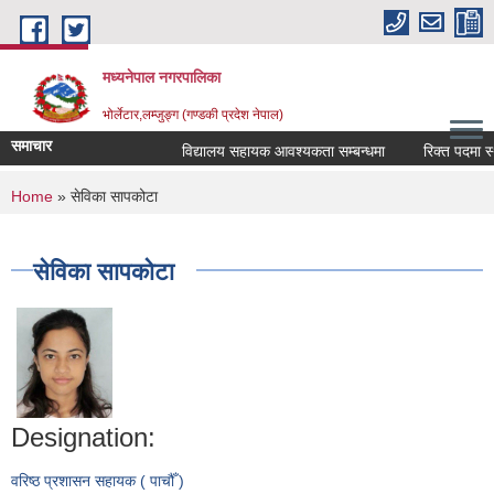
Skip to main content
मध्यनेपाल नगरपालिका
भोर्लेटार,लम्जुङ्ग (गण्डकी प्रदेश नेपाल)
समाचार
विद्यालय सहायक आवश्यकता सम्बन्धमा
रिक्त पदमा स्थाय
You are here
Home
» सेविका सापकोटा
सेविका सापकोटा
Designation:
वरिष्ठ प्रशासन सहायक ( पाचौँ )