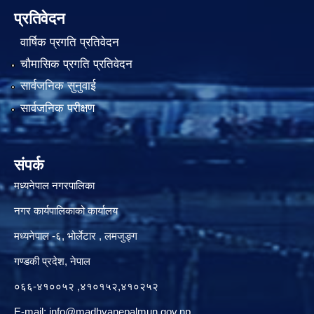
प्रतिवेदन
वार्षिक प्रगति प्रतिवेदन
चौमासिक प्रगति प्रतिवेदन
सार्वजनिक सुनुवाई
सार्वजनिक परीक्षण
संपर्क
मध्यनेपाल नगरपालिका
नगर कार्यपालिकाको कार्यालय
मध्यनेपाल -६, भोर्लेटार , लमजुङ्ग
गण्डकी प्रदेश, नेपाल
०६६-४१००५२ ,४१०१५२,४१०२५२
E-mail:
info@madhyanepalmun.gov.np