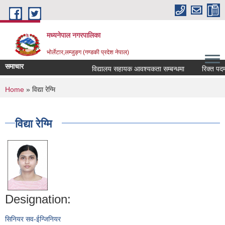
Skip to main content
मध्यनेपाल नगरपालिका
भोर्लेटार,लम्जुङ्ग (गण्डकी प्रदेश नेपाल)
समाचार
विद्यालय सहायक आवश्यकता सम्बन्धमा
रिक्त पदमा स
You are here
Home
» विद्या रेग्मि
विद्या रेग्मि
Designation:
सिनियर सव-ईन्जिनियर