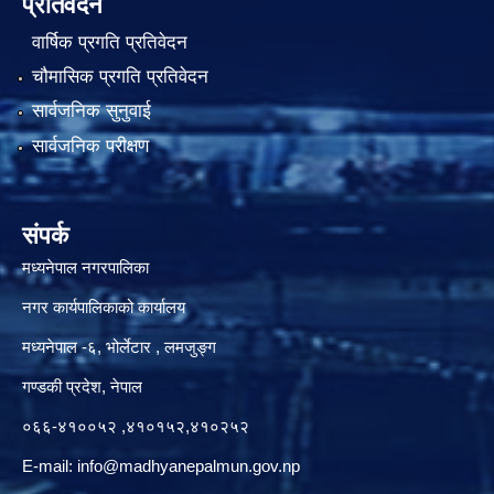
प्रतिवेदन
वार्षिक प्रगति प्रतिवेदन
चौमासिक प्रगति प्रतिवेदन
सार्वजनिक सुनुवाई
सार्वजनिक परीक्षण
संपर्क
मध्यनेपाल नगरपालिका
नगर कार्यपालिकाको कार्यालय
मध्यनेपाल -६, भोर्लेटार , लमजुङ्ग
गण्डकी प्रदेश, नेपाल
०६६-४१००५२ ,४१०१५२,४१०२५२
E-mail:
info@madhyanepalmun.gov.np