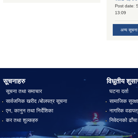
Post date:
S
13:09
अन्य सूचना
सूचनाहरु
विधुतीय शुस
सूचना तथा समाचार
घटना दर्ता
सार्वजनिक खरीद /बोलपत्र सूचना
सामाजिक सुरक्ष
एन, कानुन तथा निर्देशिका
नागरिक वडापत्
कर तथा शुल्कहरु
निवेदनको ढाँचा