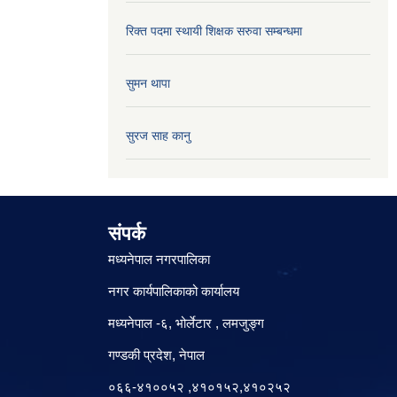
रिक्त पदमा स्थायी शिक्षक सरुवा सम्बन्धमा
सुमन थापा
सुरज साह कानु
संपर्क
मध्यनेपाल नगरपालिका
नगर कार्यपालिकाको कार्यालय
मध्यनेपाल -६, भोर्लेटार , लमजुङ्ग
गण्डकी प्रदेश, नेपाल
०६६-४१००५२ ,४१०१५२,४१०२५२