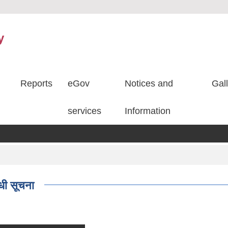
y
Reports
eGov
Notices and
Gal
services
Information
्धी सूचना