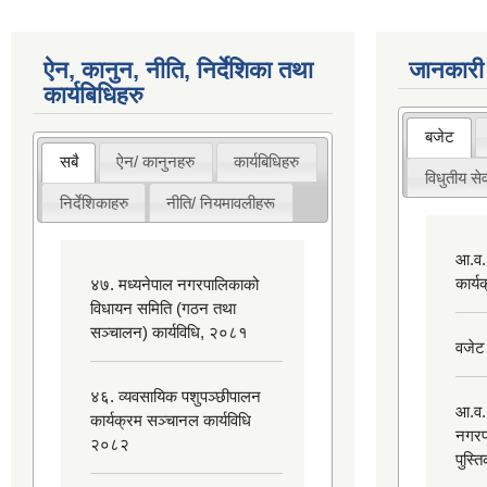
ऐन, कानुन, नीति, निर्देशिका तथा
जानकारी
कार्यबिधिहरु
बजेट
सबै
ऐन/ कानुनहरु
कार्यबिधिहरु
विधुतीय सेव
निर्देशिकाहरु
नीति/ नियमावलीहरू
आ.व.
कार्
४७. मध्यनेपाल नगरपालिकाको
विधायन समिति (गठन तथा
सञ्चालन) कार्यविधि, २०८१
वजेट
४६. व्यवसायिक पशुपञ्छीपालन
आ.व.
कार्यक्रम सञ्चानल कार्यविधि
नगरप
२०८२
पुस्त