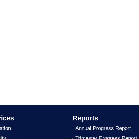
ices
Reports
ation
Annual Progress Report
ity
Trimester Progress Report